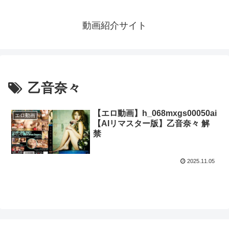
動画紹介サイト
乙音奈々
【エロ動画】h_068mxgs00050ai
エロ動画
【AIリマスター版】乙音奈々 解
禁
2025.11.05